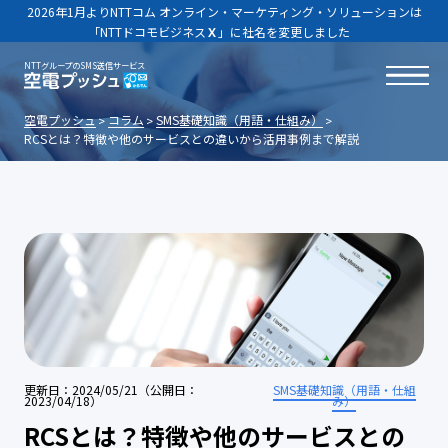
2026年1月よりNTTコム オンライン・マーケティング・ソリューションは
「NTTドコモビジネス
Ｘ
」に社名を変更しました
NTTグループのSMS送信サービス
空電プッシュ
コラム
SMS基礎知識（用語・仕組み）
RCSとは？特徴や他のサービスとの違いから活用事例まで解説
更新日：2024/05/21（公開日：
SMS基礎知識（用語・仕組
2023/04/18）
み）
RCSとは？特徴や他のサービスとの