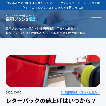
2026年1月よりNTTコム オンライン・マーケティング・ソリューションは
「NTTドコモビジネス
Ｘ
」に社名を変更しました
NTTグループのSMS送信サービス
空電プッシュ
コラム
SMS基礎知識（用語・仕組み）
レターパックの値上げはいつから？新料金と値上げ対策を解説
2025/09/05
SMS基礎知識（用語・仕組み）
レターパックの値上げはいつから？