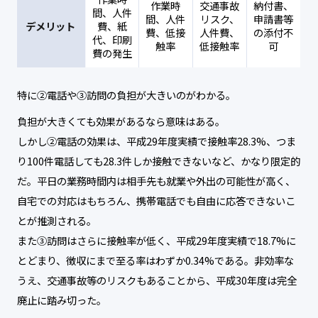
作業時
交通事故
納付書、
間、人件
間、人件
リスク、
申請書等
デメリット
費、紙
費、低接
人件費、
の添付不
代、印刷
触率
低接触率
可
費の発生
特に②電話や③訪問の負担が大きいのがわかる。
負担が大きくても効果があるなら意味はある。
しかし②電話の効果は、平成29年度実績で接触率28.3%、つま
り100件電話しても28.3件しか接触できないなど、かなり限定的
だ。平日の業務時間内は相手先も就業や外出の可能性が高く、
自宅での対応はもちろん、携帯電話でも自由に応答できないこ
とが推測される。
また③訪問はさらに接触率が低く、平成29年度実績で18.7%に
とどまり、徴収にまで至る率はわずか0.34%である。非効率な
うえ、交通事故等のリスクもあることから、平成30年度は完全
廃止に踏み切った。