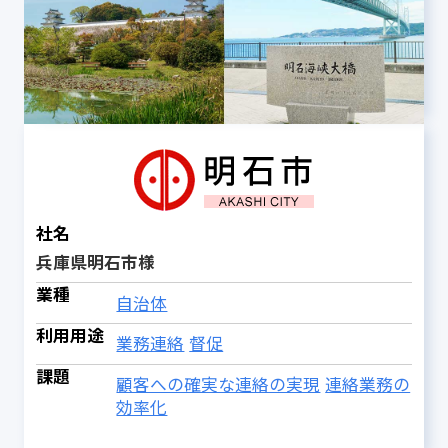
社名
兵庫県明石市様
業種
自治体
利用用途
業務連絡
督促
課題
顧客への確実な連絡の実現
連絡業務の
効率化