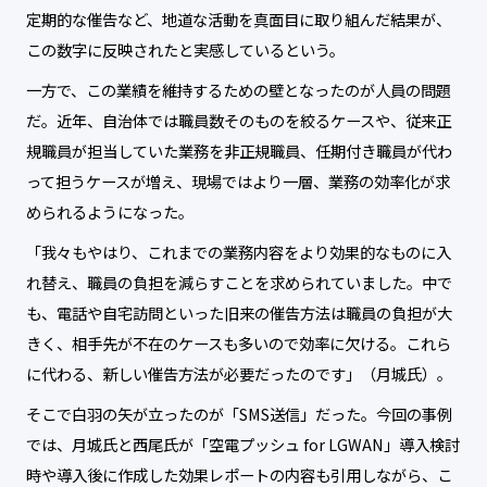
定期的な催告など、地道な活動を真面目に取り組んだ結果が、
この数字に反映されたと実感しているという。
一方で、この業績を維持するための壁となったのが人員の問題
だ。近年、自治体では職員数そのものを絞るケースや、従来正
規職員が担当していた業務を非正規職員、任期付き職員が代わ
って担うケースが増え、現場ではより一層、業務の効率化が求
められるようになった。
「我々もやはり、これまでの業務内容をより効果的なものに入
れ替え、職員の負担を減らすことを求められていました。中で
も、電話や自宅訪問といった旧来の催告方法は職員の負担が大
きく、相手先が不在のケースも多いので効率に欠ける。これら
に代わる、新しい催告方法が必要だったのです」（月城氏）。
そこで白羽の矢が立ったのが「SMS送信」だった。今回の事例
では、月城氏と西尾氏が「空電プッシュ for LGWAN」導入検討
時や導入後に作成した効果レポートの内容も引用しながら、こ