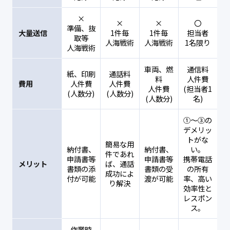
×
×
×
〇
準備、抜
大量送信
1件毎
1件毎
担当者
取等
人海戦術
人海戦術
1名限り
人海戦術
車両、燃
通信料
紙、印刷
通話料
料
人件費
費用
人件費
人件費
人件費
(担当者1
(人数分)
(人数分)
(人数分)
名)
①～③の
デメリッ
トがな
簡易な用
納付書、
納付書、
い。
件であれ
申請書等
申請書等
携帯電話
メリット
ば、通話
書類の添
書類の受
の所有
成功によ
付が可能
渡が可能
率、高い
り解決
効率性と
レスポン
ス。
作業時