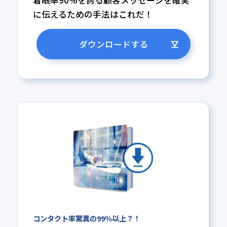
着眼率90%を誇る顧客メッセージ
を確実
に伝えるための手法はこれ
だ！
ダウンロードする
コンタクト率驚異の99％以上？！