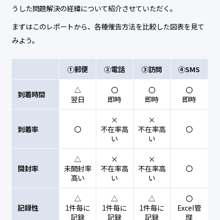
うした問題解決の経緯について紹介させていただく。
まずはこのレポートから、各種催告方法を比較した図表を見て
みよう。
①郵便
②電話
③訪問
④SMS
△
〇
〇
〇
到着時間
翌日
即時
即時
即時
×
×
到着率
〇
不在率高
不在率高
〇
い
い
△
×
×
開封率
未開封率
不在率高
不在率高
〇
高い
い
い
△
△
△
〇
記録性
1件毎に
1件毎に
1件毎に
Excel管
記録
記録
記録
理