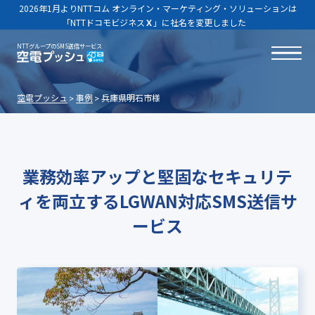
2026年1月よりNTTコム オンライン・マーケティング・ソリューションは
「NTTドコモビジネス
Ｘ
」に社名を変更しました
NTTグループのSMS送信サービス
空電プッシュ
事例
兵庫県明石市様
業務効率アップと堅固なセキュリテ
ィを両立する
LGWAN対応SMS送信サ
ービス