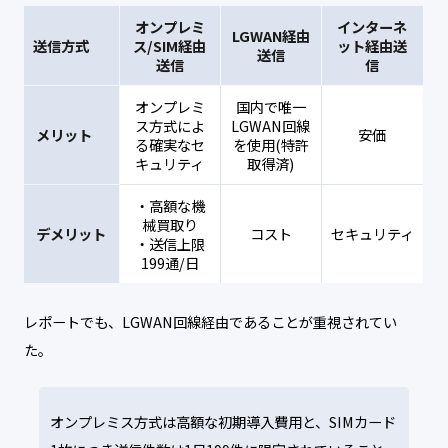
オンプレミ
インターネ
LGWAN
経由
送信方式
ス/SIM
経由
ット
経由送
送信
送信
信
オンプレミ
国内で唯一
ス方式によ
LGWAN回線
メリット
安価
る確実なセ
を使用(特許
キュリティ
取得済)
・高額な機
械買取り
デメリット
コスト
セキュリティ
・送信上限
199通/日
レポートでも、LGWAN回線経由であることが重視されてい
た。
オンプレミス方式は高額な初期導入費用と、SIMカード