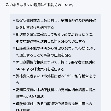
次のような多くの活用法が検討されていた。
督促状発付前の世帯に対し、納期限経過及び納付確
認を促すSMSを送信する
郵送物を確実に確認してもらう必要があるときに、
重要な郵送物を送付した旨をSMSで通知する
口座引落不能の判明から督促状発付までの間にSMS
で通知することで事務の圧縮を図る
休日夜間納付相談について、特に必要な者に個別に
SMSによる呼出案内を送信する
資格喪失者または市外転出者へSMSで納付勧告を行
う
高額医療費の未納保険料への充当依頼申請書未提出
世帯へのSMS連絡
保険料還付に係る口座振込依頼書未提出世帯への
SMS連絡