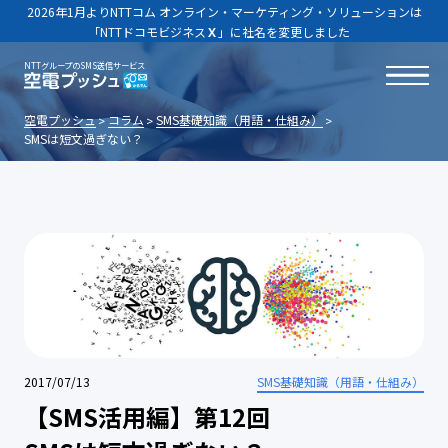
2026年1月よりNTTコム オンライン・マーケティング・ソリューションは
「NTTドコモビジネス
Ｘ
」に社名を変更しました
NTTグループのSMS送信サービス
空電プッシュ
コラム
SMS基礎知識（用語・仕組み）
SMSは短文過ぎない？
2017/07/13
SMS基礎知識（用語・仕組み）
【SMS活用編】第12回