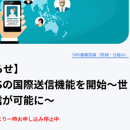
SMS基礎知識（用語・仕組み）
らせ】
Sの国際送信機能を開始～世
信が可能に～
末より一時お申し込み停止中