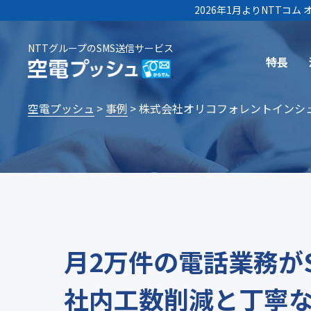
2026年1月よりNTTコ
NTTグループのSMS送信サービス
特長
空電プッシュ
事例
株式会社オリコフォレントインシ
月2万件の電話業務が
社内工数削減と丁寧