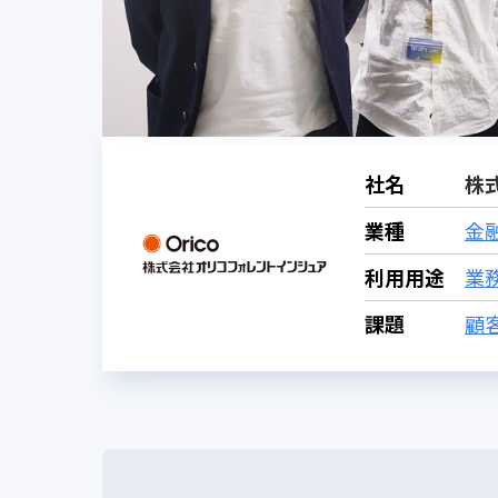
社名
株
業種
金
利用用途
業
課題
顧