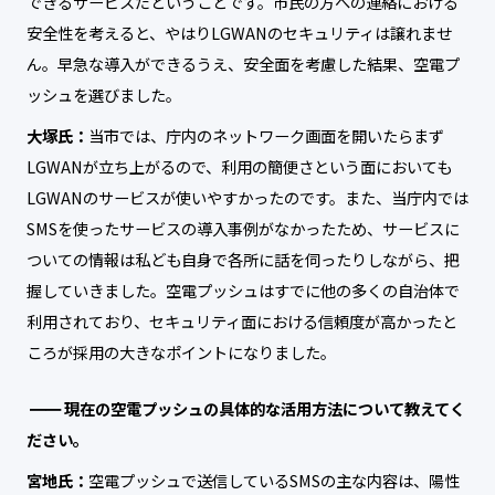
できるサービスだということです。市民の方への連絡における
安全性を考えると、やはりLGWANのセキュリティは譲れませ
ん。早急な導入ができるうえ、安全面を考慮した結果、空電プ
ッシュを選びました。
大塚氏：
当市では、庁内のネットワーク画面を開いたらまず
LGWANが立ち上がるので、利用の簡便さという面においても
LGWANのサービスが使いやすかったのです。また、当庁内では
SMSを使ったサービスの導入事例がなかったため、サービスに
ついての情報は私ども自身で各所に話を伺ったりしながら、把
握していきました。空電プッシュはすでに他の多くの自治体で
利用されており、セキュリティ面における信頼度が高かったと
ころが採用の大きなポイントになりました。
現在の空電プッシュの具体的な活用方法について教えてく
ださい。
宮地氏：
空電プッシュで送信しているSMSの主な内容は、陽性