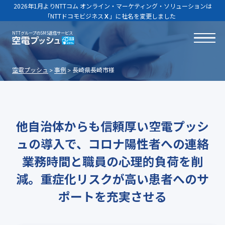
2026年1月よりNTTコム オンライン・マーケティング・ソリューションは
「NTTドコモビジネス
Ｘ
」に社名を変更しました
NTTグループのSMS送信サービス
空電プッシュ
事例
長崎県長崎市様
他自治体からも信頼厚い空電プッシ
ュの導入で、コロナ陽性者への連絡
業務時間と職員の心理的負荷を削
減。重症化リスクが高い患者へのサ
ポートを充実させる