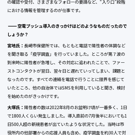
の確認や受付、さまざまなフォローの要請など、“入り口”段階
における情報を管理するのが仕事です。
空電プッシュ導入のきっかけはどのようなものだったので
しょうか？
宮地氏：
長崎市保健所では、もともと電話で陽性者の体調など
を聞き取る「疫学調査」を行っていました。ところが第７波の
到来時に陽性者が急増し、その対応に追われたことで、ファー
ストコンタクトが翌日、翌々日と遅れていってしまい、課題と
なったのです。すべての連絡を電話で行うことに限界を感じて
いたところ、他の自治体ではSMSを利用していると聞き、検討
を始めたのがきっかけです。
大塚氏：
陽性者の数は2022年8月のお盆明け頃が一番多く、1日
で1800人くらい発生しました。導入直前の7月後半においても1
日500人超の新規患者が出ていたような状況でした。当時は市
役所内の他部署からの応援人員も含め、疫学調査を約30人で対