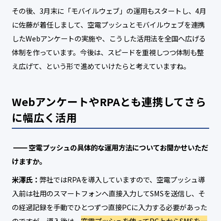
その後、3月末に「モバイルウェブ」の運用もスタートし、4月
に佐藤が着任しまして、空電プッシュとモバイルウェブを連携
したWebアンケートの実施や、こうした活用法を全国へ広げる
体制を作っています。今後は、スピードを重視しつつ体制も整
え広げて、という形で進めていけたらと考えていますね。
WebアンケートやRPAとも連携してさら
に幅広く活用
空電プッシュの具体的な運用方法についてお聞かせいただ
けますか。
米澤氏：
弊社ではRPAを導入していますので、空電プッシュ導
入前は社用のスマートフォンへ直接入力してSMSを送信し、そ
の経過記録を手動でひとつずつ直接PCに入力する必要があった
のですが、導入後は、
空電プッシュを使ってPC上からSMSを一