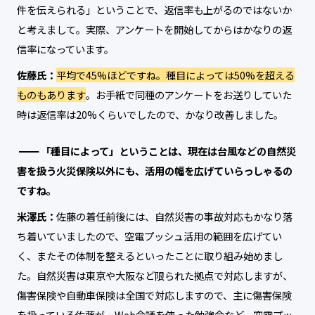
件を伝えられる」ということで、返信率も上がるのではないか
と考えまして。実際、アンケートを開始してからはかなりの返
信率になっています。
佐藤氏：
平均で45%ほどですね。種目によっては50%を超える
ものもあります
。お手紙で同種のアンケートをお送りしていた
時は返信率は20%くらいでしたので、かなり改善しました。
「種目によって」ということは、現在は台風などの自然災
害を扱う火災保険以外にも、活用の幅を広げていらっしゃるの
ですね。
米澤氏：
佐藤の着任前後には、自然災害の事故対応もかなり落
ち着いていましたので、空電プッシュ活用の範囲を広げてい
く、またその体制を整えるといったことに取り組み始めまし
た。自然災害は東京や大阪など限られた拠点で対応しますが、
傷害保険や自動車保険は全国で対応しますので、主に傷害保険
を扱っている佐藤が、Web会議を使った勉強会など、空電プッ