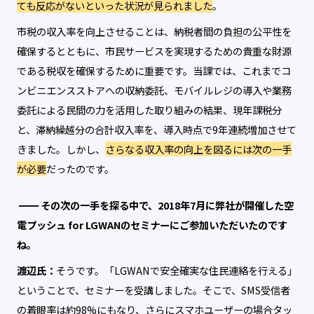
ても反応がないといった状況が見られました
。
市税の収入率を向上させることは、納税者間の負担の公平性を
確保するとともに、市民サービスを実現するための貴重な財源
である税収を確保するために重要です。当課では、これまでコ
ンビニエンスストアへの収納委託、モバイルレジの導入や業務
委託による民間の力を活用した取り組みの結果、現年課税分
と、滞納繰越分の合計収入率を、導入時点で9年連続増加させて
きました。しかし、
さらなる収入率の向上を図るには次の一手
が必要
だったのです。
その次の一手を探る中で、2018年7月に弊社が開催した空
電プッシュ for LGWANのセミナーにご参加いただいたのです
ね。
渡辺氏：
そうです。「LGWANで安全確実な住民連絡を行える」
ということで、セミナーを受講しました。そこで、SMS受信者
の着眼率は約98%にもなり、さらにスマホユーザーの場合タッ