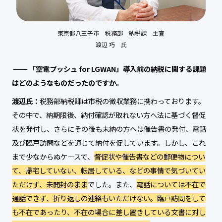
東京都八王子市 税務部 納税課 主査
渡辺 巧 氏
「空電プッシュ for LGWAN」導入前の納税に関する課題
はどのようなものだったのですか。
渡辺氏：
税務部納税課は市税の徴収業務に携わっております。
その中で、納期限後、納付確認が取れない方へ法に基づく督促
状を発付し、さらにその後も未納の方へは催告書の発付、電話
及び臨戸訪問などを通じて納付を促しています。しかし、これ
まで少なからぬケースで、
督促状や催告書などの郵便物につい
て、帰宅していない、転居している、などの事情で気づいてい
ただけず、未開封のまま
でした。また、
電話については不在で
通話できず、折り返しの連絡もいただけない。臨戸訪問をして
も不在であったり、不在の場合に差し置きしている文書に対し