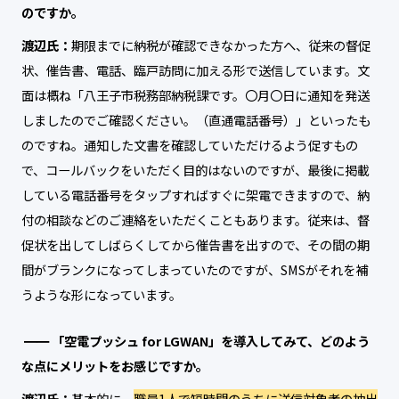
のですか。
渡辺氏：
期限までに納税が確認できなかった方へ、従来の督促
状、催告書、電話、臨戸訪問に加える形で送信しています。文
面は概ね「八王子市税務部納税課です。〇月〇日に通知を発送
しましたのでご確認ください。（直通電話番号）」といったも
のですね。通知した文書を確認していただけるよう促すもの
で、コールバックをいただく目的はないのですが、最後に掲載
している電話番号をタップすればすぐに架電できますので、納
付の相談などのご連絡をいただくこともあります。従来は、督
促状を出してしばらくしてから催告書を出すので、その間の期
間がブランクになってしまっていたのですが、SMSがそれを補
うような形になっています。
「空電プッシュ for LGWAN」を導入してみて、どのよう
な点にメリットをお感じですか。
渡辺氏：
基本的に、
職員1人で短時間のうちに送信対象者の抽出