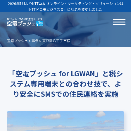
2026年1月よりNTTコム オンライン・マーケティング・ソリューションは
「NTTドコモビジネス
Ｘ
」に社名を変更しました
NTTグループのSMS送信サービス
空電プッシュ
事例
東京都八王子市様
「空電プッシュ for LGWAN」と税シ
ステム専用端末との合わせ技で、よ
り安全にSMSでの住民連絡を実施